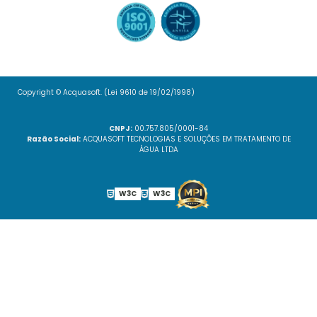
Copyright © Acquasoft. (Lei 9610 de 19/02/1998)
CNPJ:
00.757.805/0001-84
Razão Social:
ACQUASOFT TECNOLOGIAS E SOLUÇÕES EM TRATAMENTO DE
ÁGUA LTDA
W3C
W3C