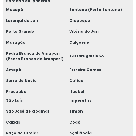
Santana do Ipanema
Macapá
Santana (Porto Santana)
Laranjal do Jari
Oiapoque
Porto Grande
Vitória do Jari
Mazagão
Calçoene
Pedra Branca do Amapari
Tartarugalzinho
(Pedra Branca do Amaparí)
Amapá
Ferreira Gomes
Serra do Navio
Cutias
Pracuúba
Itaubal
São Luís
Imperatriz
São José de Ribamar
Timon
Caixas
Codó
Paço do Lumiar
Açailândia