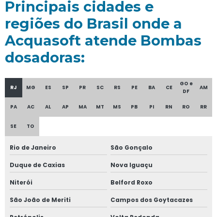
Principais cidades e
regiões do Brasil onde a
Acquasoft atende Bombas
dosadoras:
GO e
RJ
MG
ES
SP
PR
SC
RS
PE
BA
CE
AM
DF
PA
AC
AL
AP
MA
MT
MS
PB
PI
RN
RO
RR
SE
TO
Rio de Janeiro
São Gonçalo
Duque de Caxias
Nova Iguaçu
Niterói
Belford Roxo
São João de Meriti
Campos dos Goytacazes