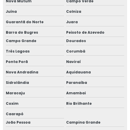
Nova Mutum
Campo Verde
Juína
Colniza
Guarantã do Norte
Juara
Barra do Bugres
Peixoto de Azevedo
Campo Grande
Dourados
Três Lagoas
Corumbá
Ponta Porã
Naviraí
Nova Andradina
Aquidauana
Sidrolândia
Paranaíba
Maracaju
Amambai
Coxim
Rio Brilhante
Caarapó
João Pessoa
Campina Grande