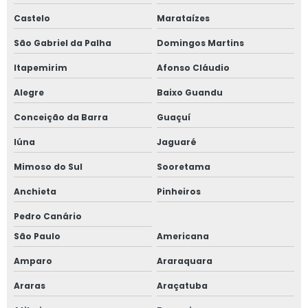
Castelo
Marataízes
São Gabriel da Palha
Domingos Martins
Itapemirim
Afonso Cláudio
Alegre
Baixo Guandu
Conceição da Barra
Guaçuí
Iúna
Jaguaré
Mimoso do Sul
Sooretama
Anchieta
Pinheiros
Pedro Canário
São Paulo
Americana
Amparo
Araraquara
Araras
Araçatuba