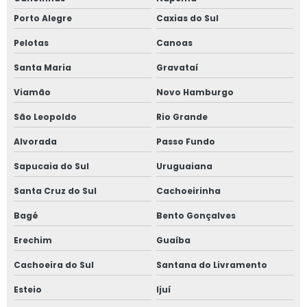
Porto Alegre
Caxias do Sul
Pelotas
Canoas
Santa Maria
Gravataí
Viamão
Novo Hamburgo
São Leopoldo
Rio Grande
Alvorada
Passo Fundo
Sapucaia do Sul
Uruguaiana
Santa Cruz do Sul
Cachoeirinha
Bagé
Bento Gonçalves
Erechim
Guaíba
Cachoeira do Sul
Santana do Livramento
Esteio
Ijuí