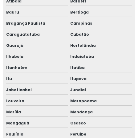
Atibaia
Barueri
Bauru
Bertioga
Bragança Paulista
Campinas
Caraguatatuba
Cubatão
Guarujá
Hortolândia
Ilhabela
Indaiatuba
Itanhaém
Itatiba
Itu
Itupeva
Jaboticabal
Jundiaí
Louveira
Marapoama
Marília
Mendonça
Mongaguá
Osasco
Paulínia
Peruíbe