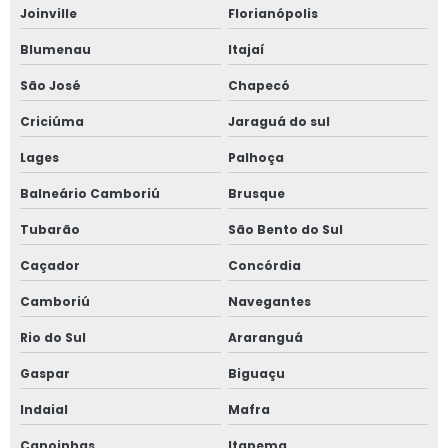
Joinville
Florianópolis
Blumenau
Itajaí
São José
Chapecó
Criciúma
Jaraguá do sul
Lages
Palhoça
Balneário Camboriú
Brusque
Tubarão
São Bento do Sul
Caçador
Concórdia
Camboriú
Navegantes
Rio do Sul
Araranguá
Gaspar
Biguaçu
Indaial
Mafra
Canoinhas
Itapema