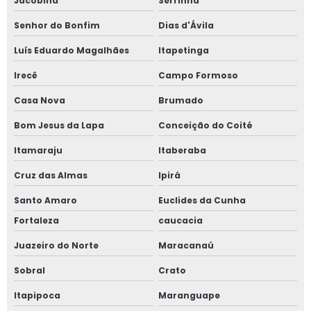
Jacobina
Serrinha
Senhor do Bonfim
Dias d'Ávila
Luís Eduardo Magalhães
Itapetinga
Irecê
Campo Formoso
Casa Nova
Brumado
Bom Jesus da Lapa
Conceição do Coité
Itamaraju
Itaberaba
Cruz das Almas
Ipirá
Santo Amaro
Euclides da Cunha
Fortaleza
caucacia
Juazeiro do Norte
Maracanaú
Sobral
Crato
Itapipoca
Maranguape