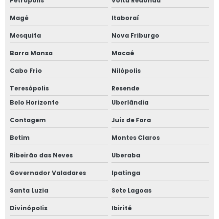
Petrópolis
Volta Redonda
Magé
Itaboraí
Mesquita
Nova Friburgo
Barra Mansa
Macaé
Cabo Frio
Nilópolis
Teresópolis
Resende
Belo Horizonte
Uberlândia
Contagem
Juiz de Fora
Betim
Montes Claros
Ribeirão das Neves
Uberaba
Governador Valadares
Ipatinga
Santa Luzia
Sete Lagoas
Divinópolis
Ibirité