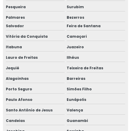
Pesqueira
Surubim
Palmares
Bezerros
Salvador
Feira de Santana
Vitória da Conquista
Camaçari
Itabuna
Juazeiro
Lauro de Freitas
Ilhéus
Jequié
Teixeira de Freitas
Alagoinhas
Barreiras
Porto Seguro
Simões Filho
Paulo Afonso
Eunápolis
Santo Antônio de Jesus
Valença
Candeias
Guanambi