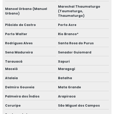
Marechal Thaumaturgo
Manoel Urbano (Manuel
(Taumaturgo,
Urbano)
Thaumaturgo)
Plácido de Castro
Porto Acre
Porto Walter
Rio Branco*
Rodrigues Alves
Santa Rosa do Purus
Sena Madureira
Senador Guiomard
Tarauacá
Xapuri
Maceió
Maragogi
Atalaia
Batalha
Delmiro Gouveia
Mata Grande
Palmeira dos Índios
Arapiraca
Coruripe
São Miguel dos Campos