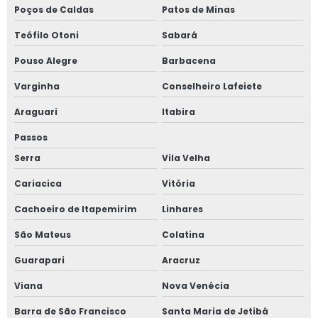
Poços de Caldas
Patos de Minas
Teófilo Otoni
Sabará
Pouso Alegre
Barbacena
Varginha
Conselheiro Lafeiete
Araguari
Itabira
Passos
Serra
Vila Velha
Cariacica
Vitória
Cachoeiro de Itapemirim
Linhares
São Mateus
Colatina
Guarapari
Aracruz
Viana
Nova Venécia
Barra de São Francisco
Santa Maria de Jetibá