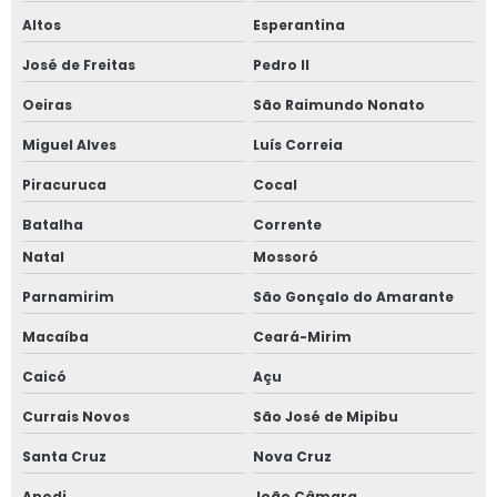
Altos
Esperantina
José de Freitas
Pedro II
Oeiras
São Raimundo Nonato
Miguel Alves
Luís Correia
Piracuruca
Cocal
Batalha
Corrente
Natal
Mossoró
Parnamirim
São Gonçalo do Amarante
Macaíba
Ceará-Mirim
Caicó
Açu
Currais Novos
São José de Mipibu
Santa Cruz
Nova Cruz
Apodi
João Câmara