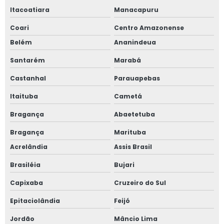
Itacoatiara
Manacapuru
Coari
Centro Amazonense
Belém
Ananindeua
Santarém
Marabá
Castanhal
Parauapebas
Itaituba
Cametá
Bragança
Abaetetuba
Bragança
Marituba
Acrelândia
Assis Brasil
Brasiléia
Bujari
Capixaba
Cruzeiro do Sul
Epitaciolândia
Feijó
Jordão
Mâncio Lima