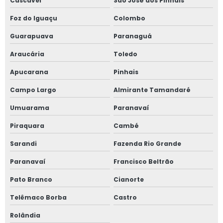
Cascavel
São José dos Pinhais
Foz do Iguaçu
Colombo
Guarapuava
Paranaguá
Araucária
Toledo
Apucarana
Pinhais
Campo Largo
Almirante Tamandaré
Umuarama
Paranavaí
Piraquara
Cambé
Sarandi
Fazenda Rio Grande
Paranavaí
Francisco Beltrão
Pato Branco
Cianorte
Telêmaco Borba
Castro
Rolândia