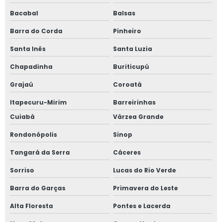
Bacabal
Balsas
Barra do Corda
Pinheiro
Santa Inês
Santa Luzia
Chapadinha
Buriticupú
Grajaú
Coroatá
Itapecuru-Mirim
Barreirinhas
Cuiabá
Várzea Grande
Rondonópolis
Sinop
Tangará da Serra
Cáceres
Sorriso
Lucas do Rio Verde
Barra do Garças
Primavera do Leste
Alta Floresta
Pontes e Lacerda