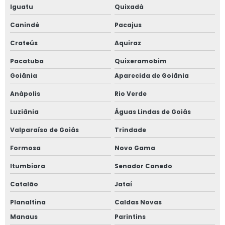
Iguatu
Quixadá
Canindé
Pacajus
Crateús
Aquiraz
Pacatuba
Quixeramobim
Goiânia
Aparecida de Goiânia
Anápolis
Rio Verde
Luziânia
Águas Lindas de Goiás
Valparaíso de Goiás
Trindade
Formosa
Novo Gama
Itumbiara
Senador Canedo
Catalão
Jataí
Planaltina
Caldas Novas
Manaus
Parintins