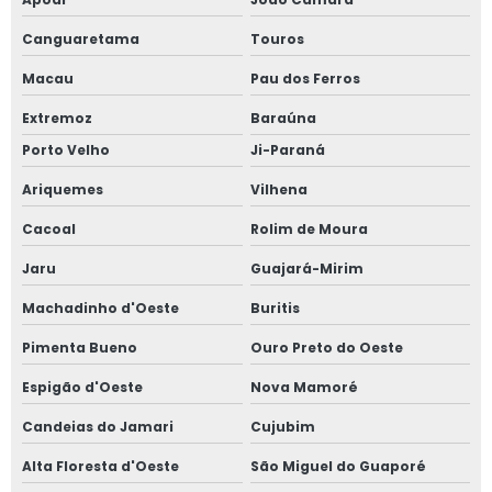
Canguaretama
Touros
Macau
Pau dos Ferros
Extremoz
Baraúna
Porto Velho
Ji-Paraná
Ariquemes
Vilhena
Cacoal
Rolim de Moura
Jaru
Guajará-Mirim
Machadinho d'Oeste
Buritis
Pimenta Bueno
Ouro Preto do Oeste
Espigão d'Oeste
Nova Mamoré
Candeias do Jamari
Cujubim
Alta Floresta d'Oeste
São Miguel do Guaporé