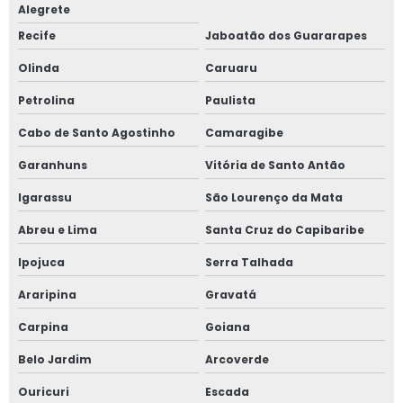
Alegrete
Recife
Jaboatão dos Guararapes
Olinda
Caruaru
Petrolina
Paulista
Cabo de Santo Agostinho
Camaragibe
Garanhuns
Vitória de Santo Antão
Igarassu
São Lourenço da Mata
Abreu e Lima
Santa Cruz do Capibaribe
Ipojuca
Serra Talhada
Araripina
Gravatá
Carpina
Goiana
Belo Jardim
Arcoverde
Ouricuri
Escada