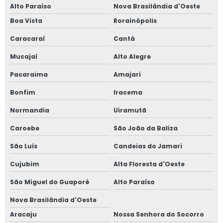
Alto Paraíso
Nova Brasilândia d'Oeste
Boa Vista
Rorainópolis
Caracaraí
Cantá
Mucajaí
Alto Alegre
Pacaraima
Amajari
Bonfim
Iracema
Normandia
Uiramutã
Caroebe
São João da Baliza
São Luís
Candeias do Jamari
Cujubim
Alta Floresta d'Oeste
São Miguel do Guaporé
Alto Paraíso
Nova Brasilândia d'Oeste
Aracaju
Nossa Senhora do Socorro