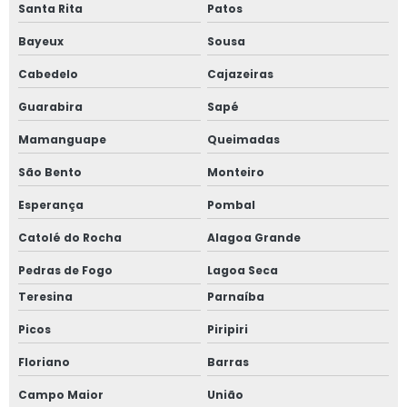
Santa Rita
Patos
Bayeux
Sousa
Cabedelo
Cajazeiras
Guarabira
Sapé
Mamanguape
Queimadas
São Bento
Monteiro
Esperança
Pombal
Catolé do Rocha
Alagoa Grande
Pedras de Fogo
Lagoa Seca
Teresina
Parnaíba
Picos
Piripiri
Floriano
Barras
Campo Maior
União