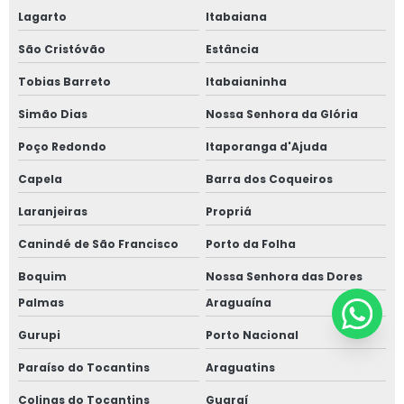
Lagarto
Itabaiana
São Cristóvão
Estância
Tobias Barreto
Itabaianinha
Simão Dias
Nossa Senhora da Glória
Poço Redondo
Itaporanga d'Ajuda
Capela
Barra dos Coqueiros
Laranjeiras
Propriá
Canindé de São Francisco
Porto da Folha
Boquim
Nossa Senhora das Dores
Palmas
Araguaína
Gurupi
Porto Nacional
Paraíso do Tocantins
Araguatins
Colinas do Tocantins
Guaraí