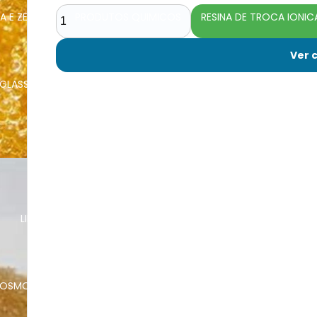
A E ZEOLITA
PRODUTOS QUIMICOS
RESINA DE TROCA IONIC
Ver 
RGLASS PRFV
VALVULAS E CABEÇOTES DE FILTROS
VASOS PAR
QUÍMICOS
O
LIMPEZA DE EDI CEDI
LIMPEZA DE FILTROS DE AREIA E MULTI
 OSMOSE REVERSA
LIMPEZA DE MEMBRANAS DE ULTRAFILTRAÇÃO