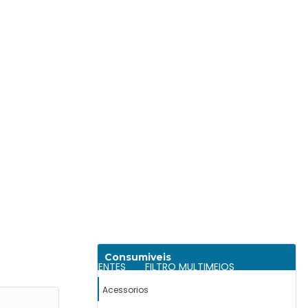
ASSISTÊNCIA TÉCNICA EM SISTEMAS DE ÁGUA
DOR INDUSTRIAL
CONSULTORIA TRATAMENTO DE ÁGUAS
 OSMOSE REVERSA INDUSTRIAL
NDUSTRIAL
FILTRO CARVÃO ATIVADO INDUSTRIAL
Consumiveis
 TRATAMENTO DE EFLUENTES
FILTRO MULTIMEIOS
Acessorios