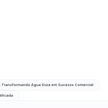
UA PARA CALDEIRA
ÁGUA PARA FABRICAÇÃO DE COSMÉTICOS
VADO INDUSTRIAL
CLORADOR INDÚSTRIA ALIMENTÍCIA
CLORA
 ÁGUA INDUSTRIAL
ENDOSCOPIA TUBULAR
EQUIPAMENTO DE
TÓRIO
EQUIPAMENTO OSMOSE REVERSA
FILTRO CARTUCHO I
: Transformando Água Dura em Sucesso Comercial
AL
FILTRO DE AREIA TRATAMENTO DE ÁGUA
FILTRO DE AREIA
ificada