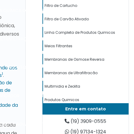
Filtro de Cartucho
ZA QUÍMICA OSMOSE REVERSA
MANUTENÇÃO DE ETA
o
Filtro de Carvão Ativado
iônica,
Linha Completa de Produtos Quimicos
diversos
ULTRAFILTRAÇÃO
MEMBRANAS PARA MBR
Meios Filtrantes
Membranas de Osmose Reversa
PRODUTOS PARA PASSIVAÇÃO
ende aos
Membranas de Ultrafiltracão
1
s
.
ão de
Multimidia e Zeolita
as de
BRANDADOR
RESINA PARA DESMINERALIZAR ÁGUA
Produtos Quimicos
idade da
Entre em contato
Resina de Troca Ionica
(19) 3909-0555
AÇÃO DE ÁGUA
SISTEMA DE PURIFICAÇÃO DE ÁGUA
a cada
Resina de Troca Ionica e Resinas Mistas
(19) 97134-1324
água de