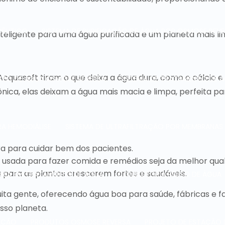
CÊUTICO
SISTEMA DE PURIFICAÇÃO DE ÁGUA POR OSMOSE REVE
teligente para uma água purificada e um planeta mais li
Acquasoft tiram o que deixa a água dura, como o cálcio e
NTO DE ÁGUA OSMOSE REVERSA
SISTEMA DE TRATAMENTO DE Á
ica, elas deixam a água mais macia e limpa, perfeita pa
RA HEMODIÁLISE
SISTEMA DE ULTRAFILTRAÇÃO POR MEMBRANAS
ra para cuidar bem dos pacientes.
 usada para fazer comida e remédios seja da melhor qual
para as plantas crescerem fortes e saudáveis.
RIA EM TRATAMENTO DE ÁGUA
CONSULTORIA REUSO DE ÁGUA
ita gente, oferecendo água boa para saúde, fábricas e f
osso planeta.
RAÇÃO
PRODUTOS OSMOSE REVERSA
PROJETO DE ESTAÇÃO 