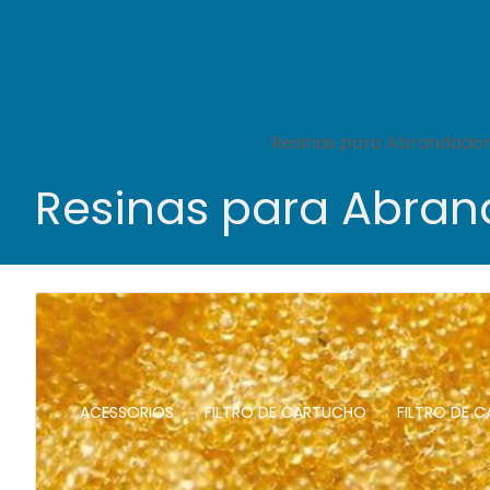
Home
Produtos
Consumiveis
Resinas para Abrandado
Resinas para Abra
ACESSORIOS
FILTRO DE CARTUCHO
FILTRO DE 