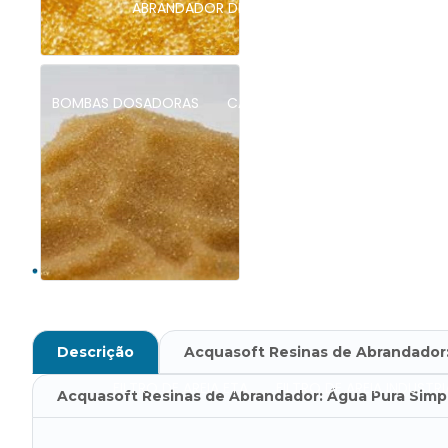
ABRANDADOR DE ÁGUA
ABRANDADOR DE ÁG
BOMBAS DOSADORAS
CARBON BLOCK
CARVÃO ATI
EMPRESAS DE TRATAMENTO DE
EQUIPAMENTO DE OSMOSE REVERSA PARA LABORA
Descrição
Acquasoft Resinas de Abrandador
FILTRO DE AREIA ETA
FILTRO DE AREIA INDUSTRI
Acquasoft Resinas de Abrandador: Água Pura Simpl