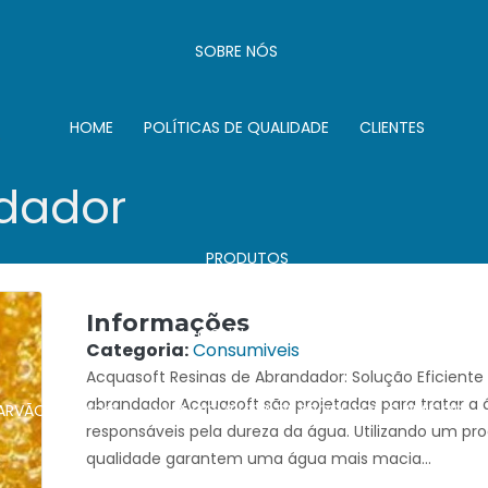
SOBRE NÓS
HOME
POLÍTICAS DE QUALIDADE
CLIENTES
r
ndador
PRODUTOS
Informações
CONSUMIVEIS
Categoria:
Consumiveis
Acquasoft Resinas de Abrandador: Solução Eficiente 
abrandador Acquasoft são projetadas para tratar a
CARVÃO ATIVADO
LINHA COMPLETA DE PRODUTOS QUIMICOS
responsáveis pela dureza da água. Utilizando um proc
qualidade garantem uma água mais macia...