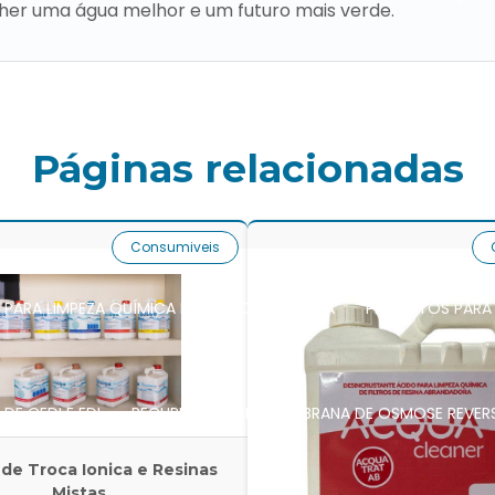
her uma água melhor e um futuro mais verde.
ILTRAÇÃO
TESTE DE INTEGRIDADE DE MEMBRANA
TESTE DE R
Páginas relacionadas
 ÁGUA
REMOÇÃO DE BIOFILMES EM TUBULAÇÕES DE ÁGUA
P
Consumiveis
PARA LIMPEZA QUÍMICA DE OSMOSE REVERSA
PRODUTOS PARA 
DE CEDI E EDI
RECUPERACÃO DE MEMBRANA DE OSMOSE REVER
 de Troca Ionica e Resinas
Mistas