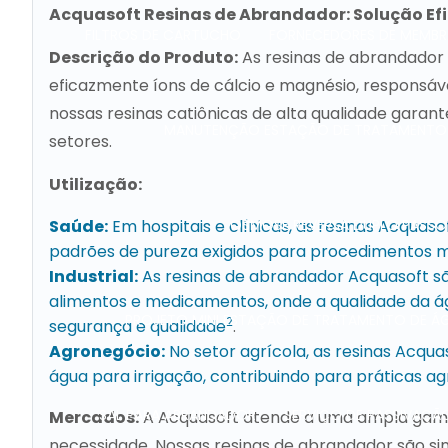
Acquasoft Resinas de Abrandador: Solução Ef
FILTROS DE CARTUCHO
FORNECEDORES DE MEMBR
Descrição do Produto:
As resinas de abrandador 
eficazmente íons de cálcio e magnésio, responsáve
nossas resinas catiônicas de alta qualidade garan
MANUTENÇÃO ESTAÇÃO DE TRATAMENTO
setores.
Utilização:
OSMOSE REVERSA DUPLO PASSO
Saúde:
Em hospitais e clínicas, as resinas Acqua
padrões de pureza exigidos para procedimentos m
Industrial:
As resinas de abrandador Acquasoft sã
alimentos e medicamentos, onde a qualidade da á
PROJETO MINI ESTAÇÃO DE TRATAMENTO DE Á
2
segurança e qualidade
.
Agronegócio:
No setor agrícola, as resinas Acqu
água para irrigação, contribuindo para práticas ag
SAL PARA ABRANDADOR
SERVIÇO DE PASSIVAÇÃ
Mercados:
A Acquasoft atende a uma ampla gama
necessidade. Nossas resinas de abrandador são si