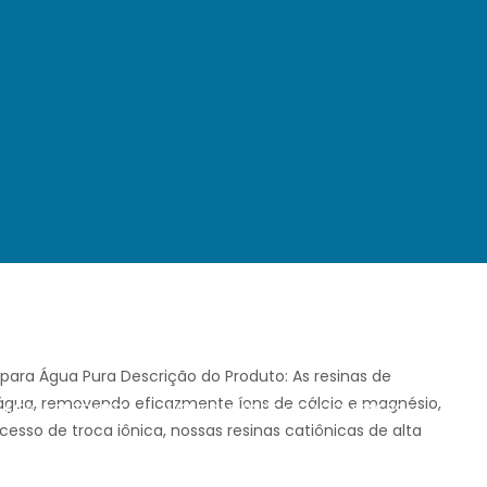
para Água Pura Descrição do Produto: As resinas de
 água, removendo eficazmente íons de cálcio e magnésio,
MEIOS FILTRANTES
MEMBRANAS DE OSMOSE REVERSA
esso de troca iônica, nossas resinas catiônicas de alta