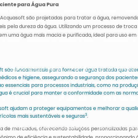
iciente para Água Pura
ANA DE OSMOSE REVERSA
LIMPEZA OSMOSE REVERSA
LIMPE
Acquasoft são projetadas para tratar a água, removend
is pela dureza da água. Utilizando um processo de troca 
tem uma água mais macia e purificada, ideal para uso em 
 DE ÁGUA
MEMBRANA DE OSMOSE REVERSA
MEMBRANAS DE 
OSMOSE REVERSA LIMPEZA
PASSIVAÇÃO SISTEMA DE ÁGUA
soft são fundamentais para fornecer água tratada que at
édicos e higiene, assegurando a segurança dos paciente
o essenciais para processos industriais, como na produç
gua é crucial para manter a conformidade com as norm
GUA
RESINA CATIÔNICA PARA ABRANDADOR
RESINA PARA A
asoft ajudam a proteger equipamentos e melhorar a qual
3
rícolas mais sustentáveis e seguras
.
O
SISTEMA DE CLORAÇÃO AUTOMÁTICO
SISTEMA DE CLOR
 de mercados, oferecendo soluções personalizadas par
nônimo de eficiência e sustentabilidade, proporcionando 