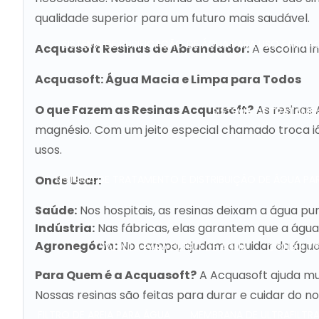
qualidade superior para um futuro mais saudável.
SISTEMA DE PURIFICAÇÃO DE ÁGUA PARA USO FARMA
Acquasoft Resinas de Abrandador:
A escolha in
Acquasoft: Água Macia e Limpa para Todos
O que Fazem as Resinas Acquasoft?
As resinas 
SISTEMA DE TRATAME
magnésio. Com um jeito especial chamado troca iôn
usos.
SISTEMA DE TRATAMENTO E DISTRIBUIÇÃO DE ÁGUA PA
Onde Usar:
Saúde:
Nos hospitais, as resinas deixam a água pu
Indústria:
Nas fábricas, elas garantem que a água
Agronegócio:
No campo, ajudam a cuidar da água 
VÁLVULA PARA FILTRO DE AGUA
CONSULTO
Para Quem é a Acquasoft?
A Acquasoft ajuda mu
Nossas resinas são feitas para durar e cuidar do n
FILTRO DE AREIA PARA ÁGUA
MEMBRANA DE ULTRAFILT